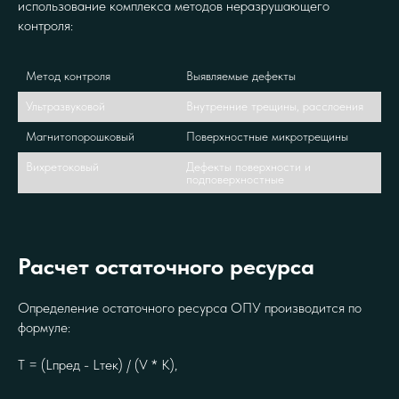
использование комплекса методов неразрушающего
контроля:
Метод контроля
Выявляемые дефекты
Ультразвуковой
Внутренние трещины, расслоения
Магнитопорошковый
Поверхностные микротрещины
Вихретоковый
Дефекты поверхности и 
подповерхностные
Расчет остаточного ресурса
Определение остаточного ресурса ОПУ производится по
формуле:
T = (Lпред - Lтек) / (V * K),