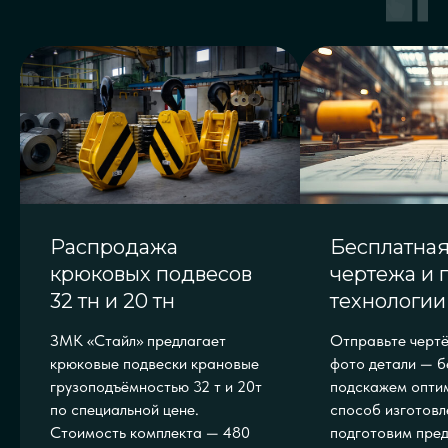
Распродажа
Бесплатная
крюковых подвесов
чертежа и 
32 тн и 20 тн
технологии
ЗМК «Стайл» предлагает
Отправьте чертё
крюковые подвески крановые
фото детали — б
грузоподъёмностью 32 т и 20т
подскажем опти
по специальной цене.
способ изготовл
Стоимость комплекта — 480
подготовим пре