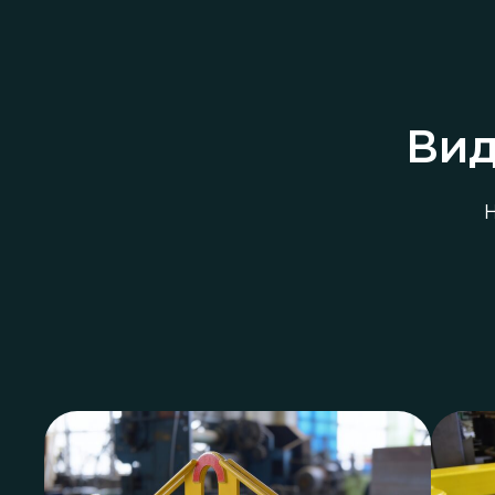
Вид
Н