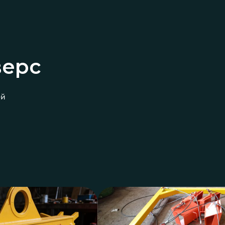
верс
ей