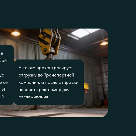
се
бой
А также проконтролирует
ус
отгрузку до Транспортной
е он
компании, а после отправки
? И
назовет трек-номер для
ь?
отслеживания.