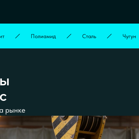
Полиамид
Сталь
Чугун
сы
с
а рынке