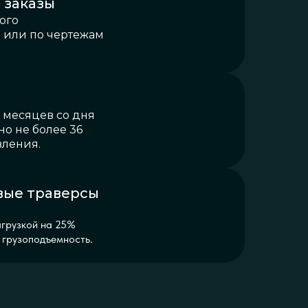
 заказы
ого
 или по чертежам
 месяцев со дня
но не более 36
вления.
вые траверсы
агрузкой на 25%
грузоподъемность.