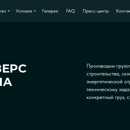
FAQ
Пресс-центр
тво
Условия
Галерея
Конта
ВЕРС
Производим грузо
строительства, ск
НА
энергетической от
техническому зада
конкретный груз, 