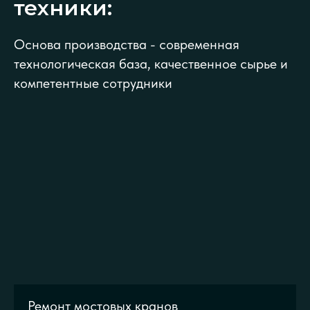
техники:
Основа производства - современная
технологическая база, качественное сырье и
компетентные сотрудники
Бесперебойная работа
Капитальны
орудования позволит избежать
позвол
стоек, избежать репутационных
максимальн
и финансовых рисков
эксплуат
Ремонт мостовых кранов